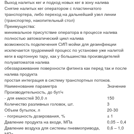
Выход налитых кег и подход новых кег в зону налива
Снятие налитых кег оператором с пластинчатого
транспортера, либо переход на дальнейший узел линии
(транспортер, накопительный стол)
Преимущества:
минимальное присутствие оператора в процессе налива
полностью автоматический цикл налива
возможность подключения СИП мойки для дезинфекции
исключается трудоемкий процесс по установке уже налитой
кеги в картонную тару, как у большинства производителей
полуавтоматов налива
обеззараживание поверхности фитинга как перед так и после
налива продукта
простая интеграция в систему транспортных потоков.
Наименование параметра
Значение
Производительность, до бут/ч
- для емкостей 30,0 л
150
Количество разливных головок, шт.
3
Объем бутылок, л
20-30
- погрешность дозирования, %
± 1
Давление продукта на входе, МПа
0,05 – 0,4
Давление воздуха для системы пневмопривода,
0,6 – 1,0
МПа